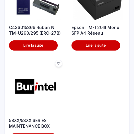
C43S015366 Ruban N
Epson TM-T20III Mono
TM-U290/295 (ERC-27B)
SFP A4 Réseau
Lire la suite
Lire la suite
58XX/53XX SERIES
MAINTENANCE BOX