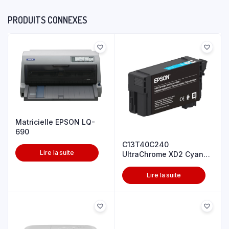
PRODUITS CONNEXES
Matricielle EPSON LQ-
690
C13T40C240
Lire la suite
UltraChrome XD2 Cyan
T40C240(26ml)
Lire la suite