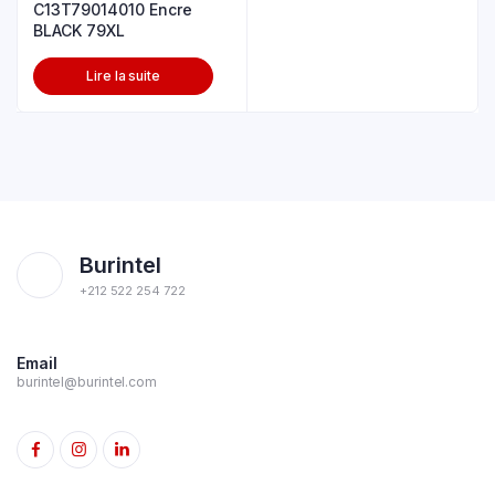
C13T79014010 Encre
BLACK 79XL
Lire la suite
Burintel
+212 522 254 722
Email
burintel@burintel.com