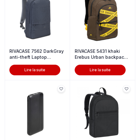
RIVACASE 7562 DarkGray
RIVACASE 5431 khaki
anti-theft Laptop
Erebus Urban backpack
backpac15
20L / 12
Lire la suite
Lire la suite