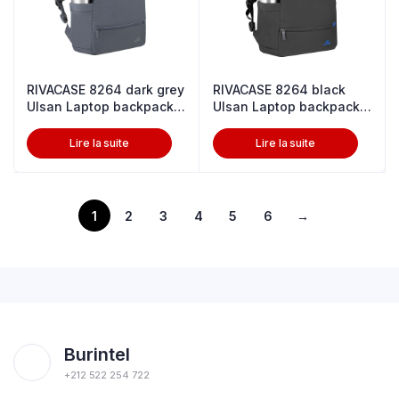
RIVACASE 8264 dark grey
RIVACASE 8264 black
Ulsan Laptop backpack
Ulsan Laptop backpack
13.3
13.3-14″
Lire la suite
Lire la suite
1
2
3
4
5
6
→
Burintel
+212 522 254 722