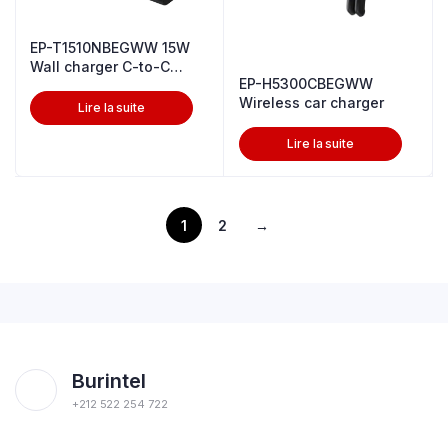
EP-T1510NBEGWW 15W
Wall charger C-to-C
EP-H5300CBEGWW
(Adapter On
Wireless car charger
Lire la suite
Lire la suite
1
2
→
Burintel
+212 522 254 722