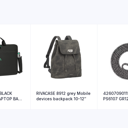
 BLACK
RIVACASE 8912 grey Mobile
4260709011
APTOP BAG
devices backpack 10-12″
PS6107 GR12
Li