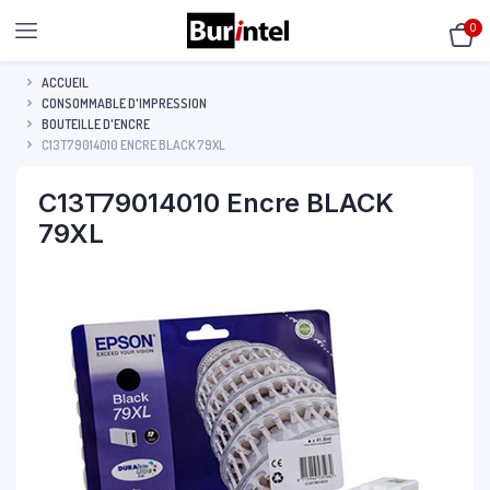
0
ACCUEIL
CONSOMMABLE D'IMPRESSION
BOUTEILLE D'ENCRE
C13T79014010 ENCRE BLACK 79XL
C13T79014010 Encre BLACK
79XL