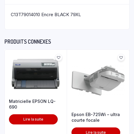
C13T79014010 Encre BLACK 79XL
PRODUITS CONNEXES
Matricielle EPSON LQ-
690
Epson EB-725Wi – ultra
Lire la suite
courte focale
Lire la suite