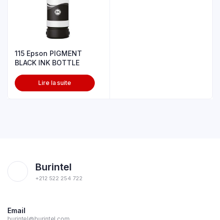
115 Epson PIGMENT
BLACK INK BOTTLE
Lire la suite
Burintel
+212 522 254 722
Email
burintel@burintel.com