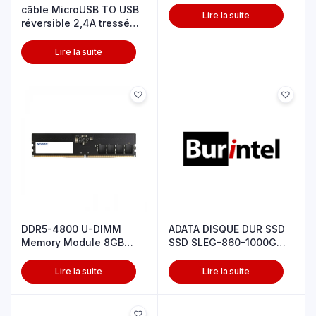
câble MicroUSB TO USB
Lire la suite
réversible 2,4A tressé
blanc
Lire la suite
DDR5-4800 U-DIMM
ADATA DISQUE DUR SSD
Memory Module 8GB
SSD SLEG-860-1000G
single T 4
Gen 4×4
Lire la suite
Lire la suite