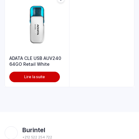
ADATA CLE USB AUV240
64GO Retail White
Lire la suite
Burintel
+212 522 254 722