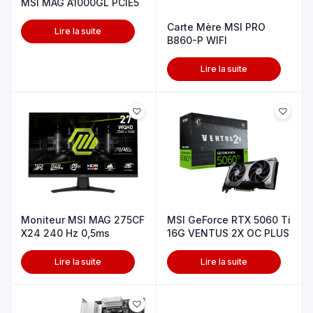
MSI MAG A1000GL PCIE5
Carte Mère MSI PRO
Lire la suite
B860-P WIFI
Lire la suite
MSI GeForce RTX 5060 Ti
Moniteur MSI MAG 275CF
16G VENTUS 2X OC PLUS
X24 240 Hz 0,5ms
Lire la suite
Lire la suite