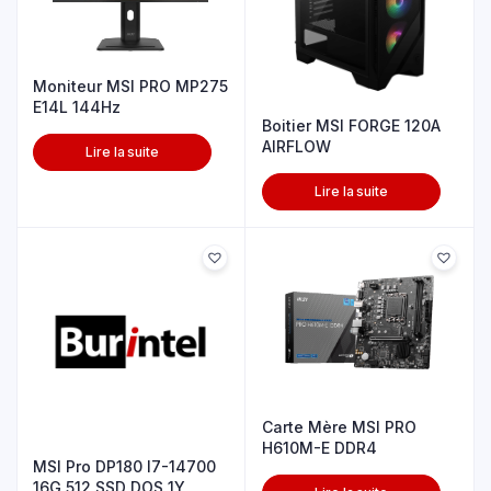
Moniteur MSI PRO MP275
E14L 144Hz
Boitier MSI FORGE 120A
AIRFLOW
Lire la suite
Lire la suite
Carte Mère MSI PRO
H610M-E DDR4
MSI Pro DP180 I7-14700
16G 512 SSD DOS 1Y