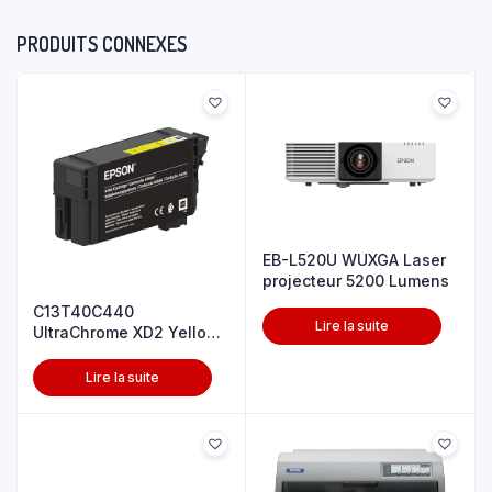
PRODUITS CONNEXES
EB-L520U WUXGA Laser
projecteur 5200 Lumens
C13T40C440
Lire la suite
UltraChrome XD2 Yellow
T40C440(26ml)
Lire la suite