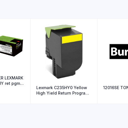
ER LEXMARK
HY ret pgm
Lexmark C235HY0 Yellow
12016
High Yield Return Program
T