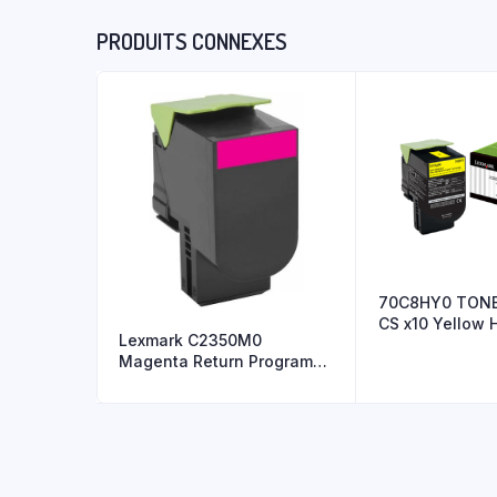
PRODUITS CONNEXES
70C8HY0 TON
CS x10 Yellow 
Lexmark C2350M0
30
Magenta Return Program
Toner Cartr