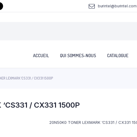
burintel@burintel.com
ACCUEIL
QUI SOMMES-NOUS
CATALOGUE
ER LEXMARK ‘CS331 / CX331 1500P
CS331 / CX331 1500P
20N50K0 TONER LEXMARK ‘CS331 / CX331 15