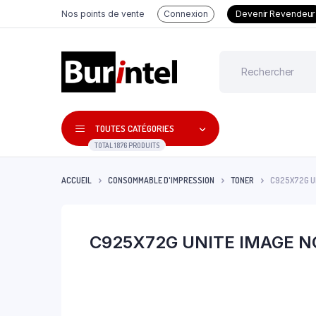
Nos points de vente
Connexion
Devenir Revendeur
TOUTES CATÉGORIES
TOTAL 1876 PRODUITS
ACCUEIL
CONSOMMABLE D'IMPRESSION
TONER
C925X72G UN
C925X72G UNITE IMAGE NO