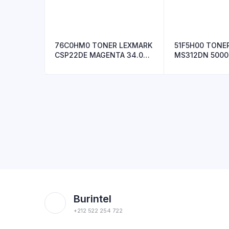
76C0HM0 TONER LEXMARK
51F5H00 TONE
CSP22DE MAGENTA 34.000
MS312DN 5000
P
Burintel
+212 522 254 722