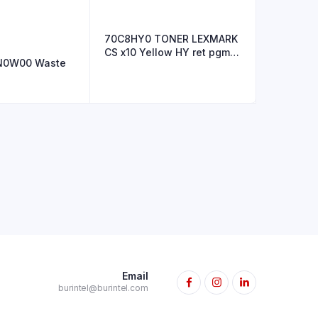
70C8HY0 TONER LEXMARK
CS x10 Yellow HY ret pgm
N0W00 Waste
30
Email
burintel@burintel.com