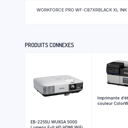
WORKFORCE PRO WF-C87XRBLACK XL INK
PRODUITS CONNEXES
Imprimante d’é
couleur ColorW
C8000e
EB-2255U WUXGA 5000
Lumens Full HD HDMI WiFi