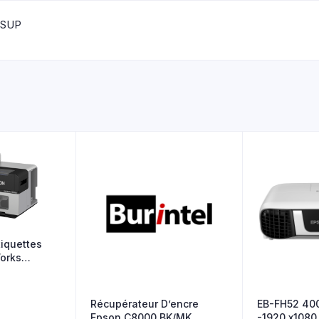
 SUP
tiquettes
orks
Récupérateur D’encre
EB-FH52 400
Epson C8000 BK/MK
-1920 x1080