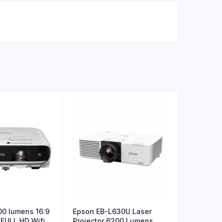
0 lumens 16:9
Epson EB-L630U Laser
 FULL HD Wifi
Projector 6200 Lumens