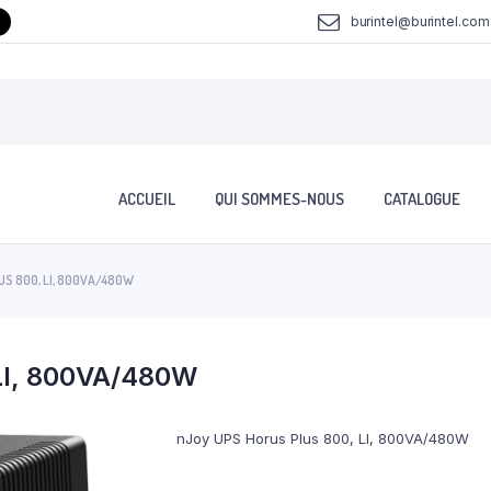
burintel@burintel.com
ACCUEIL
QUI SOMMES-NOUS
CATALOGUE
S 800, LI, 800VA/480W
 LI, 800VA/480W
nJoy UPS Horus Plus 800, LI, 800VA/480W