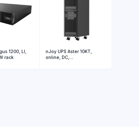
us 1200, LI,
nJoy UPS Aster 10KT,
W rack
online, DC,
10000VA/9000W