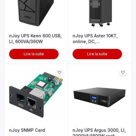
nJoy UPS Keen 600 USB,
nJoy UPS Aster 10KT,
LI, 600VA/360W
online, DC,
10000VA/9000W
Lire la suite
Lire la suite
nJoy SNMP Card
nJoy UPS Argus 3000, LI,
3000VA/1800W rack