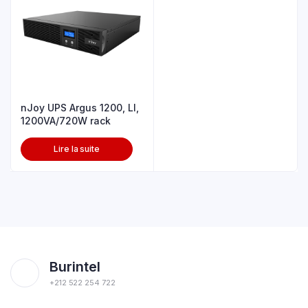
nJoy UPS Argus 1200, LI,
1200VA/720W rack
Lire la suite
Burintel
+212 522 254 722