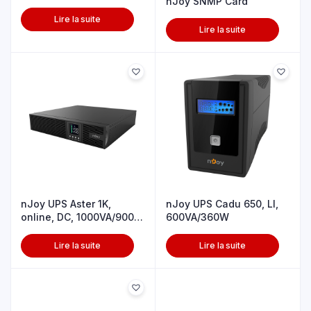
nJoy SNMP Card
Lire la suite
Lire la suite
nJoy UPS Aster 1K,
nJoy UPS Cadu 650, LI,
online, DC, 1000VA/900W
600VA/360W
rack
Lire la suite
Lire la suite