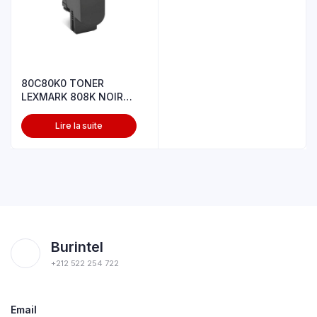
80C80K0 TONER
LEXMARK 808K NOIR
1000P CX310/CX410
Lire la suite
Burintel
+212 522 254 722
Email