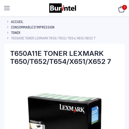
0
ACCUEIL
CONSOMMABLE D'IMPRESSION
TONER
T650A11E TONER LEXMARK T650/T652/T654/X651/X652 7
T650A11E TONER LEXMARK
T650/T652/T654/X651/X652 7