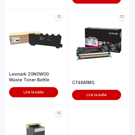
Lexmark 20N0W00
Waste Toner Bottle
C746A1MG
Lire la suite
Lire la suite