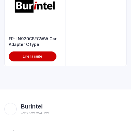
EP-LN920CBEGWW Car
Adapter C type
Lire la suite
Burintel
+212 522 254 722