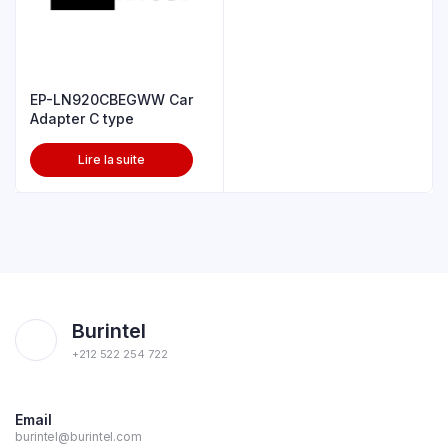
EP-LN920CBEGWW Car
Adapter C type
Lire la suite
Burintel
+212 522 254 722
Email
burintel@burintel.com