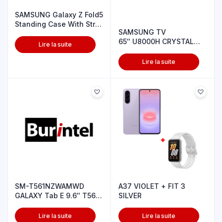
SAMSUNG Galaxy Z Fold5
Standing Case With Strp
SAMSUNG TV
Snd
65″ U8000H CRYSTAL
Lire la suite
UHD 4K
Lire la suite
SM-T561NZWAMWD
A37 VIOLET + FIT 3
GALAXY Tab E 9.6″ T561
SILVER
BLANC
Lire la suite
Lire la suite