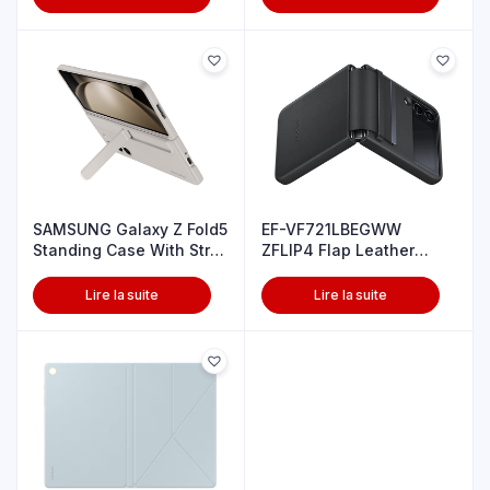
SAMSUNG Galaxy Z Fold5
EF-VF721LBEGWW
Standing Case With Strp
ZFLIP4 Flap Leather
Snd
cover Black
Lire la suite
Lire la suite