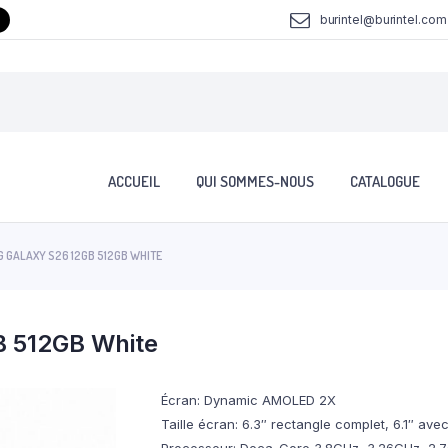
burintel@burintel.com
ACCUEIL
QUI SOMMES-NOUS
CATALOGUE
 GALAXY S26 12GB 512GB WHITE
 512GB White
Écran: Dynamic AMOLED 2X
Taille écran: 6.3″ rectangle complet, 6.1″ ave
Processeur: Deca-Core 3.8GHz, 3.26GHz, 2.