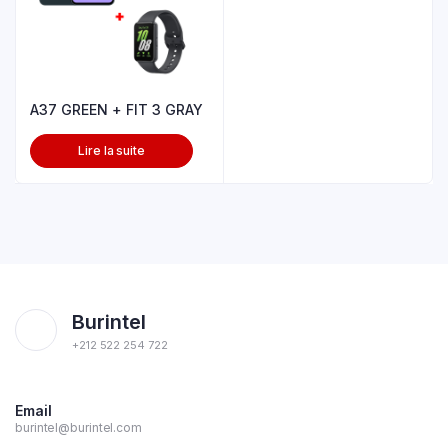
A37 GREEN + FIT 3 GRAY
Lire la suite
Burintel
+212 522 254 722
Email
burintel@burintel.com