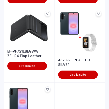
EF-VF721LBEGWW
ZFLIP4 Flap Leather
A37 GREEN + FIT 3
cover Black
SILVER
Lire la suite
Lire la suite