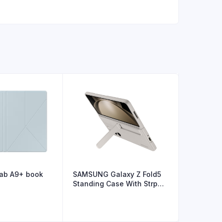
b A9+ book
SAMSUNG Galaxy Z Fold5
Standing Case With Strp
Snd