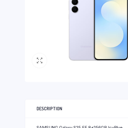
DESCRIPTION
SAMSUNG Galaxy S25 FE 8+256GB IcyBlue