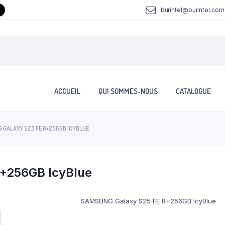
burintel@burintel.com
ACCUEIL
QUI SOMMES-NOUS
CATALOGUE
 GALAXY S25 FE 8+256GB ICYBLUE
+256GB IcyBlue
SAMSUNG Galaxy S25 FE 8+256GB IcyBlue