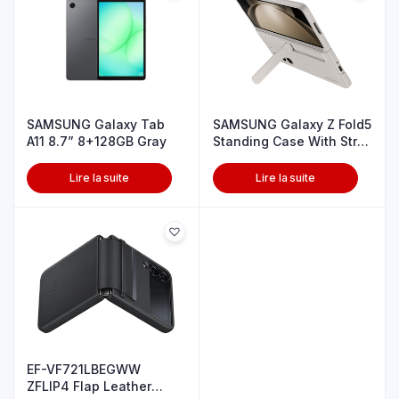
SAMSUNG Galaxy Tab
SAMSUNG Galaxy Z Fold5
A11 8.7” 8+128GB Gray
Standing Case With Strp
Snd
Lire la suite
Lire la suite
EF-VF721LBEGWW
ZFLIP4 Flap Leather