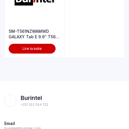
SM-T561NZWAMWD
GALAXY Tab E 9.6″ T561
BLANC
Lire la suite
Burintel
+212 522 254 722
Email
burintel@burintel.com