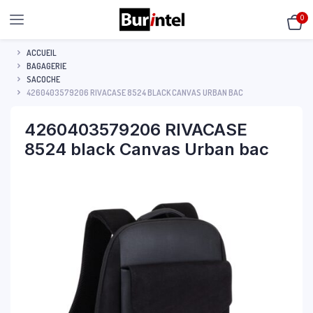
0
ACCUEIL
BAGAGERIE
SACOCHE
4260403579206 RIVACASE 8524 BLACK CANVAS URBAN BAC
4260403579206 RIVACASE
8524 black Canvas Urban bac