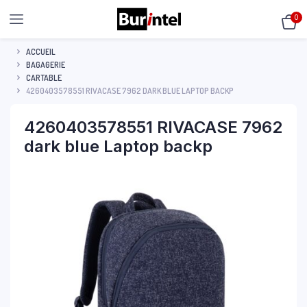
0
ACCUEIL
BAGAGERIE
CARTABLE
4260403578551 RIVACASE 7962 DARK BLUE LAPTOP BACKP
4260403578551 RIVACASE 7962
dark blue Laptop backp