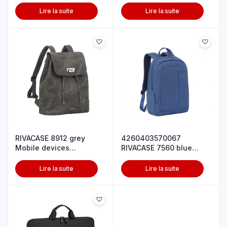
Lire la suite
Lire la suite
RIVACASE 8912 grey
4260403570067
Mobile devices
RIVACASE 7560 blue
backpack 10-12″
Laptop Canvas Bac
Lire la suite
Lire la suite