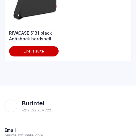
RIVACASE 5131 black
Antishock hardshell
Laptop 15.
Lire la suite
Burintel
+212 522 254 722
Email
burintel@burintel.com