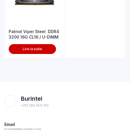
Patriot Viper Steel DDR4
3200 16G CL16 / U-DIMM
Lire la suite
Burintel
+212 522 254 722
Email
burintel@burintel.com