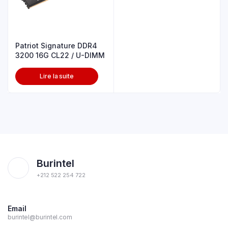
Patriot Signature DDR4
3200 16G CL22 / U-DIMM
Lire la suite
Burintel
+212 522 254 722
Email
burintel@burintel.com