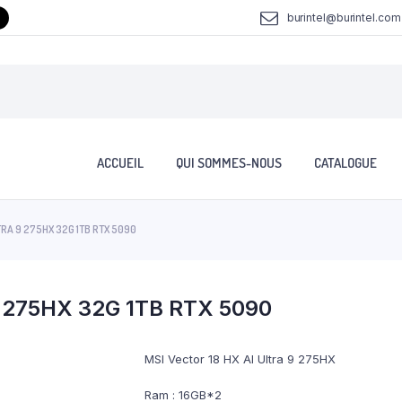
burintel@burintel.com
ACCUEIL
QUI SOMMES-NOUS
CATALOGUE
LTRA 9 275HX 32G 1TB RTX 5090
 9 275HX 32G 1TB RTX 5090
MSI Vector 18 HX AI Ultra 9 275HX
Ram : 16GB*2