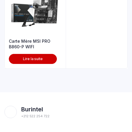
Carte Mère MSI PRO
B860-P WIFI
Lire la suite
Burintel
+212 522 254 722