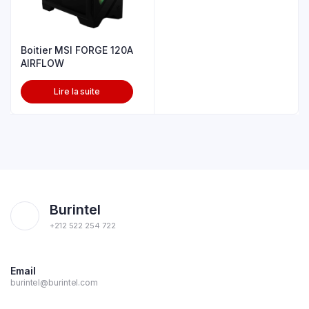
Boitier MSI FORGE 120A
AIRFLOW
Lire la suite
Burintel
+212 522 254 722
Email
burintel@burintel.com