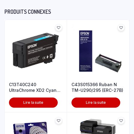
PRODUITS CONNEXES
C13T40C240
C43S015366 Ruban N
UltraChrome XD2 Cyan
TM-U290/295 (ERC-27B)
T40C240(26ml)
Lire la suite
Lire la suite