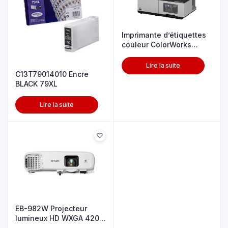
Imprimante d’étiquettes
couleur ColorWorks
C8000e
Lire la suite
C13T79014010 Encre
BLACK 79XL
Lire la suite
EB-982W Projecteur
lumineux HD WXGA 4200
Lumens