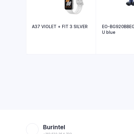
A37 VIOLET + FIT 3 SILVER
EO-BG920BBE
U blue
Burintel
+212 522 254 722