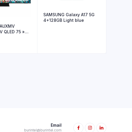
SAMSUNG Galaxy A17 5G
4+128GB Light blue
CAUXMV
 QLED 75 »
Email
burintel@burintel.com