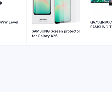
GWW Level
QA75QN90
SAMSUNG TV
SAMSUNG Screen protector
Serie C
for Galaxy A26