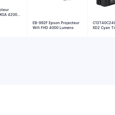
cteur
WXGA 4200
EB-992F Epson Projecteur
C13T40C240
Wifi FHD 4000 Lumens
XD2 Cyan T