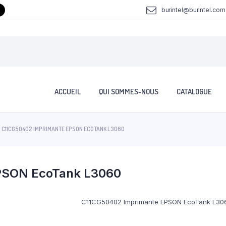
burintel@burintel.com
ACCUEIL
QUI SOMMES-NOUS
CATALOGUE
C11CG50402 IMPRIMANTE EPSON ECOTANK L3060
PSON EcoTank L3060
C11CG50402 Imprimante EPSON EcoTank L30