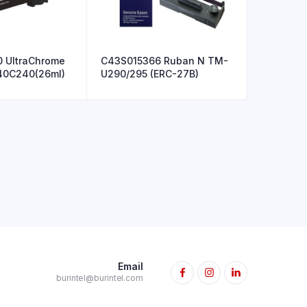
 UltraChrome
C43S015366 Ruban N TM-
40C240(26ml)
U290/295 (ERC-27B)
Email
burintel@burintel.com