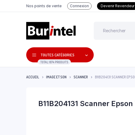
Nos points de vente
Connexion
Devenir Revendeur
TOUTES CATÉGORIES
TOTAL 1874 PRODUITS
ACCUEIL
IMAGE ET SON
SCANNER
B11B204131 SCANNER EP
B11B204131 Scanner Epson