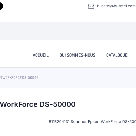
burintel@burintel.com
ACCUEIL
QUI SOMMES-NOUS
CATALOGUE
SON WORKFORCE DS-50000
 WorkForce DS-50000
B11B204131 Scanner Epson WorkForce DS-50