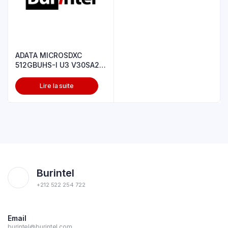
ADATA MICROSDXC
512GBUHS-I U3 V30SA2-
RETAIL W/1 AD
Lire la suite
Burintel
+212 522 254 722
Email
burintel@burintel.com