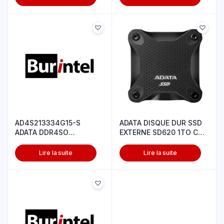
AD4S213334G15-S
ADATA DISQUE DUR SSD
ADATA DDR4SO
EXTERNE SD620 1TO C
DIMM2133 1024*4GB15 S
BLACK
Lire la suite
Lire la suite