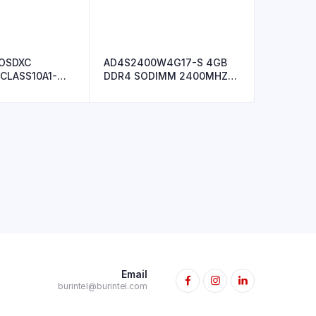
ROSDXC
AD4S2400W4G17-S 4GB
 CLASS10A1-
DDR4 SODIMM 2400MHZ
AD
PC4-17000
Email
burintel@burintel.com