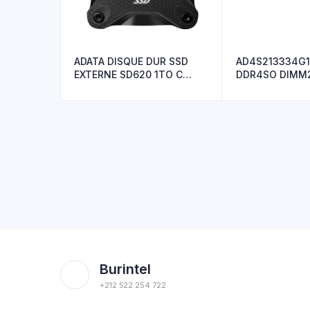
ADATA DISQUE DUR SSD
AD4S213334G1
EXTERNE SD620 1TO C
DDR4SO DIMM
BLACK
1024*4GB15 S
Burintel
+212 522 254 722