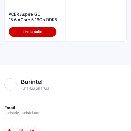
ACER Aspire GO
15.6 »Core 5 16Go DDR5
512 SSD
Lire la suite
Burintel
+212 522 254 722
Email
burintel@burintel.com