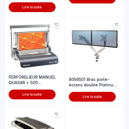
CROISE
Lire la suite
PERFORELIEUR MANUEL
8056501 Bras porte-
QUASAR + 500
écrans double Platinum
UTILISATION FREQU
SILVER –
Lire la suite
Lire la suite