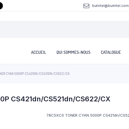
burintel@burintel.com
ACCUEIL
QUI SOMMES-NOUS
CATALOGUE
NER CYAN 5000P CS421DN/CS521DN/CS622/CX
0P CS421dn/CS521dn/CS622/CX
78C5XC0 TONER CYAN 5000P CS421dn/CS5