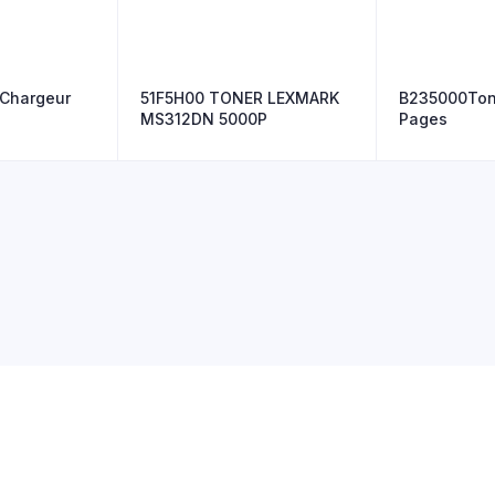
Chargeur
51F5H00 TONER LEXMARK
B235000Ton
MS312DN 5000P
Pages