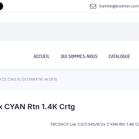
burintel@burintel.com
ACCUEIL
QUI SOMMES-NOUS
CATALOGUE
 CS/CX45/6/2X CYAN RTN 1.4K CRTG
 CYAN Rtn 1.4K Crtg
78C50C0 Lxk CS/CX45/6/2x CYAN Rtn 1.4K C