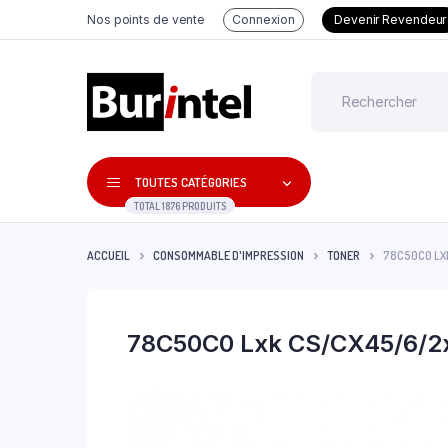
Nos points de vente
Connexion
Devenir Revendeur
TOUTES CATÉGORIES
TOTAL 1876 PRODUITS
ACCUEIL
CONSOMMABLE D'IMPRESSION
TONER
78C50C0 LXK
78C50C0 Lxk CS/CX45/6/2x