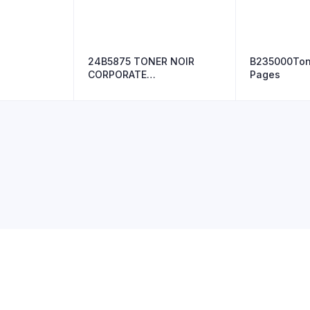
24B5875 TONER NOIR
B235000Ton
CORPORATE
Pages
XS652de/XS654de/XS658