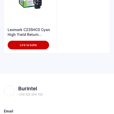
Lexmark C235HC0 Cyan
High Yield Return
Program Ton
Lire la suite
Burintel
+212 522 254 722
Email