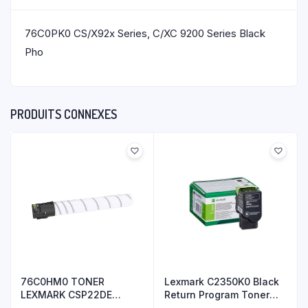
76C0PK0 CS/X92x Series, C/XC 9200 Series Black
Pho
PRODUITS CONNEXES
76C0HM0 TONER
Lexmark C2350K0 Black
LEXMARK CSP22DE
Return Program Toner
MAGENTA 34.000 P
Cartrid