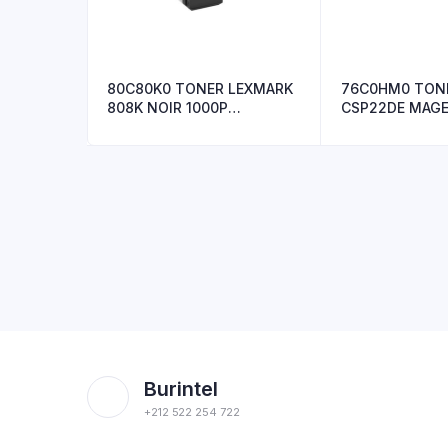
80C80K0 TONER LEXMARK
76C0HM0 TON
808K NOIR 1000P
CSP22DE MAGE
CX310/CX410
P
Burintel
+212 522 254 722