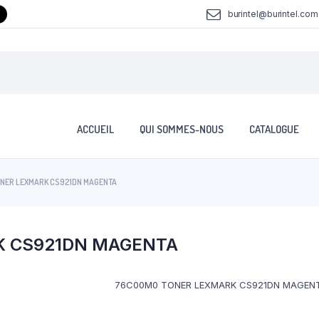
burintel@burintel.com
ACCUEIL
QUI SOMMES-NOUS
CATALOGUE
NER LEXMARK CS921DN MAGENTA
K CS921DN MAGENTA
76C00M0 TONER LEXMARK CS921DN MAGEN