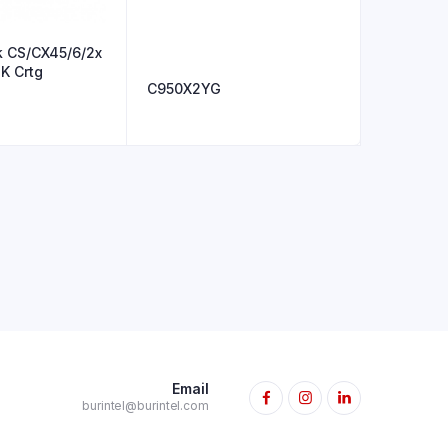
 CS/CX45/6/2x
K Crtg
C950X2YG
Email
burintel@burintel.com