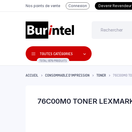
Nos points de vente
Connexion
Devenir Revendeur
TOUTES CATÉGORIES
TOTAL 1876 PRODUITS
ACCUEIL
CONSOMMABLE D'IMPRESSION
TONER
76C00M0 TO
76C00M0 TONER LEXMAR