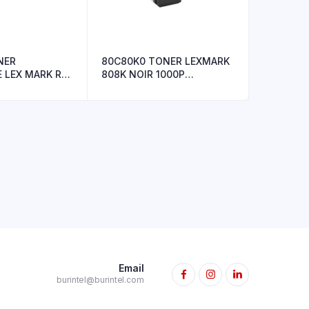
NER
80C80K0 TONER LEXMARK
 LEX MARK R+
808K NOIR 1000P
CX310/CX410
Email
burintel@burintel.com