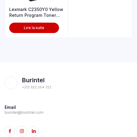
Lexmark C2350Y0 Yellow
Return Program Toner
Cartri
Lire la suite
Burintel
+212 522 254 722
Email
burintel@burintel.com