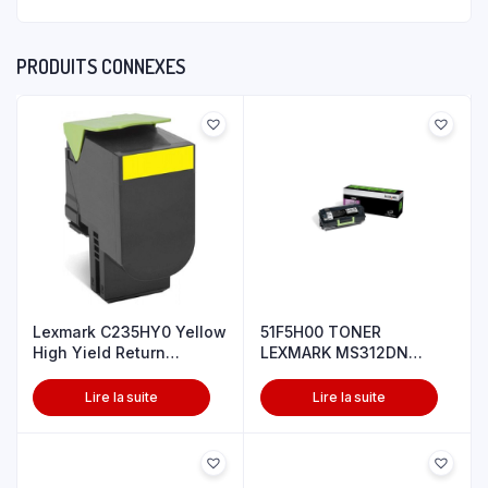
PRODUITS CONNEXES
Lexmark C235HY0 Yellow
51F5H00 TONER
High Yield Return
LEXMARK MS312DN
Program T
5000P
Lire la suite
Lire la suite