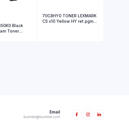
70C8HY0 TONER LEXMARK
CS x10 Yellow HY ret pgm
350K0 Black
30
ram Toner
Email
burintel@burintel.com