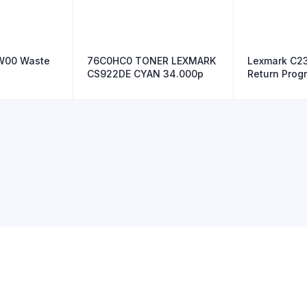
W00 Waste
76C0HC0 TONER LEXMARK
Lexmark C2
CS922DE CYAN 34.000p
Return Prog
Cartrid