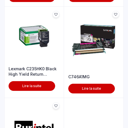
Lexmark C235HK0 Black
High Yield Return
C746A1MG
Program To
Lire la suite
Lire la suite