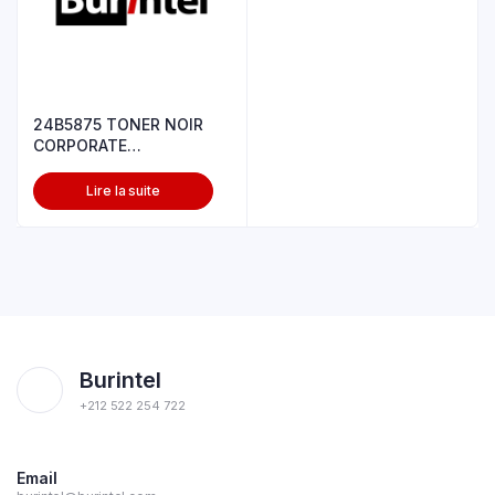
24B5875 TONER NOIR
CORPORATE
XS652de/XS654de/XS658
Lire la suite
Burintel
+212 522 254 722
Email